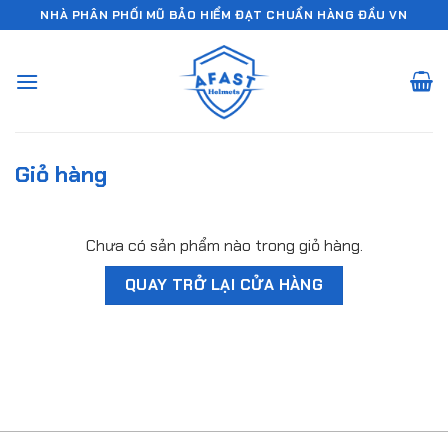
Chuyển
NHÀ PHÂN PHỐI MŨ BẢO HIỂM ĐẠT CHUẨN HÀNG ĐẦU VN
đến
nội
dung
Giỏ hàng
Chưa có sản phẩm nào trong giỏ hàng.
QUAY TRỞ LẠI CỬA HÀNG