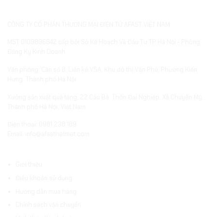
THÔNG TIN DOANH NGHIỆP
CÔNG TY CỔ PHẦN THƯƠNG MẠI ĐIỆN TỬ AFAST VIỆT NAM
MST 0109896842 cấp bởi Sở Kế Hoạch Và Đầu Tư TP Hà Nội - Phòng
Đăng Ký Kinh Doanh.
Văn phòng: Căn số 8, Liền kề V5A, Khu đô thị Văn Phú, Phường Kiến
Hưng, Thành phố Hà Nội.
Xưởng sản xuất quà tặng: 22 Cầu Bà, Thôn Đại Nghiệp, Xã Chuyên Mỹ,
Thành phố Hà Nội, Việt Nam.
Điện thoại: 0981 238 189
Email: info@afasthelmet.com
ĐIỀU KHOẢN VÀ HƯỚNG DẪN
Giới thiệu
Điều khoản sử dụng
Hướng dẫn mua hàng
Chính sách vận chuyển