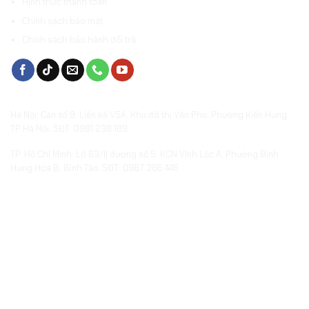
Hình thức thanh toán
Chính sách bảo mật
Chính sách bảo hành đổi trả
VĂN PHÒNG & SHOWROOMS
Hà Nội: Căn số 8, Liền kề V5A, Khu đô thị Văn Phú, Phường Kiến Hưng,
TP Hà Nội. SĐT: 0981 238 189
TP. Hồ Chí Minh: Lô 63/II đường số 5, KCN Vĩnh Lộc A, Phường Bình
Hưng Hoà B, Bình Tân. SĐT: 0967 386 446
XƯỞNG SẢN XUẤT QUÀ TẶNG
embed-googlemap.com