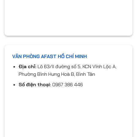
embed-googlemap.com
VĂN PHÒNG AFAST HỒ CHÍ MINH
Địa chỉ:
Lô 63/II đường số 5, KCN Vĩnh Lộc A,
Phường Bình Hưng Hoà B, Bình Tân
Số điện thoại:
0967 386 446