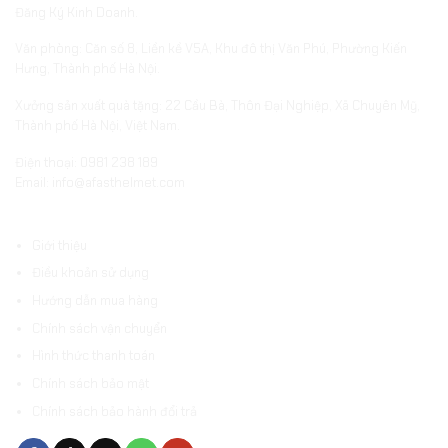
Đăng Ký Kinh Doanh.
Văn phòng: Căn số 8, Liền kề V5A, Khu đô thị Văn Phú, Phường Kiến
Hưng, Thành phố Hà Nội.
Xưởng sản xuất quà tặng: 22 Cầu Bà, Thôn Đại Nghiệp, Xã Chuyên Mỹ,
Thành phố Hà Nội, Việt Nam.
Điện thoại: 0981 238 189
Email: info@afasthelmet.com
ĐIỀU KHOẢN VÀ HƯỚNG DẪN
Giới thiệu
Điều khoản sử dụng
Hướng dẫn mua hàng
Chính sách vận chuyển
Hình thức thanh toán
Chính sách bảo mật
Chính sách bảo hành đổi trả