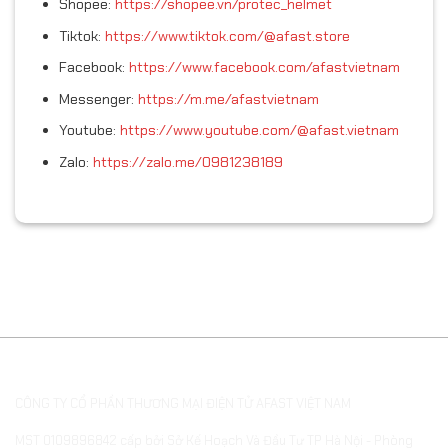
Shopee:
https://shopee.vn/protec_helmet
Tiktok:
https://www.tiktok.com/@afast.store
Facebook:
https://www.facebook.com/afastvietnam
Messenger:
https://m.me/afastvietnam
Youtube:
https://www.youtube.com/@afast.vietnam
Zalo:
https://zalo.me/0981238189
THÔNG TIN DOANH NGHIỆP
CÔNG TY CỔ PHẦN THƯƠNG MẠI ĐIỆN TỬ AFAST VIỆT NAM
MST 0109896842 cấp bởi Sở Kế Hoạch Và Đầu Tư TP Hà Nội - Phòng