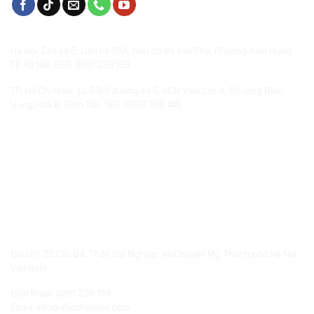
VĂN PHÒNG & SHOWROOMS
Hà Nội: Căn số 8, Liền kề V5A, Khu đô thị Văn Phú, Phường Kiến Hưng,
TP Hà Nội. SĐT: 0981 238 189
TP. Hồ Chí Minh: Lô 63/II đường số 5, KCN Vĩnh Lộc A, Phường Bình
Hưng Hoà B, Bình Tân. SĐT: 0967 386 446
XƯỞNG SẢN XUẤT QUÀ TẶNG
embed-googlemap.com
Địa chỉ: 22 Cầu Bà, Thôn Đại Nghiệp, Xã Chuyên Mỹ, Thành phố Hà Nội,
Việt Nam
Điện thoại: 0981 238 189
Email: info@afasthelmet.com