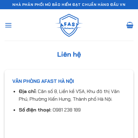
Chuyển
NHÀ PHÂN PHỐI MŨ BẢO HIỂM ĐẠT CHUẨN HÀNG ĐẦU VN
đến
nội
dung
Liên hệ
VĂN PHÒNG AFAST HÀ NỘI
Địa chỉ:
Căn số 8, Liền kề V5A, Khu đô thị Văn
Phú, Phường Kiến Hưng, Thành phố Hà Nội.
Số điện thoại:
0981 238 189