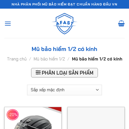
Chuyển
NHÀ PHÂN PHỐI MŨ BẢO HIỂM ĐẠT CHUẨN HÀNG ĐẦU VN
đến
nội
dung
Mũ bảo hiểm 1/2 có kính
Trang chủ
/
Mũ bảo hiểm 1/2
/
Mũ bảo hiểm 1/2 có kính
PHÂN LOẠI SẢN PHẨM
-20%