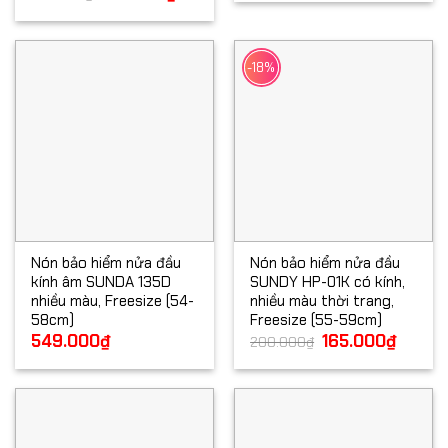
gốc
hiện
210.000₫.
là:
là:
tại
175.000₫
249.000₫.
là:
199.000₫.
-18%
Nón bảo hiểm nửa đầu
Nón bảo hiểm nửa đầu
kính âm SUNDA 135D
SUNDY HP-01K có kính,
nhiều màu, Freesize (54-
nhiều màu thời trang,
58cm)
Freesize (55-59cm)
549.000
₫
Giá
165.000
₫
Giá
200.000
₫
gốc
hiện
là:
tại
200.000₫.
là:
165.000