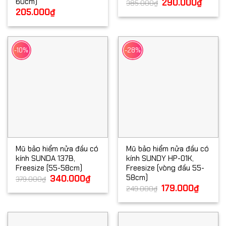
60cm)
Giá
290.000
₫
Giá
385.000
₫
gốc
hiện
205.000
₫
là:
tại
385.000₫.
là:
290.00
-10%
-28%
Mũ bảo hiểm nửa đầu có
Mũ bảo hiểm nửa đầu có
kính SUNDA 137B,
kính SUNDY HP-01K,
Freesize (55-58cm)
Freesize (vòng đầu 55-
58cm)
Giá
340.000
₫
Giá
379.000
₫
gốc
hiện
Giá
179.000
₫
Giá
249.000
₫
là:
tại
gốc
hiện
379.000₫.
là:
là:
tại
340.000₫.
249.000₫.
là:
179.000₫