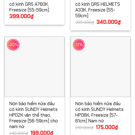
có kính GRS A760K,
có kính GRS HELMETS
Freesize (55-59cm)
A33K, Freesize (55-
59cm)
399.000
₫
Giá
340.000
₫
Giá
399.000
₫
gốc
hiện
là:
tại
399.000₫.
là:
340.00
-20%
-17%
Nón bảo hiểm nửa đầu
Nón bảo hiểm nửa đầu
có kính SUNDY Helmets
có kính SUNDY Helmets
HP02K vân thể thao,
HP06K, Freesize (57-
Freesize (56-59cm) cho
61cm) Nam nữ
nam nữ
Giá
175.000
₫
Giá
210.000
₫
gốc
hiện
Giá
199.000
₫
Giá
249.000
₫
là:
tại