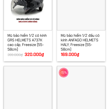
Mũ bảo hiểm 1/2 có kính
Mũ bảo hiểm 1/2 đầu có
GRS HELMETS A737K
kính ANFAGO HELMETS
cao cấp, Freesize (55-
HALY, Freesize (55-
58cm)
58cm)
Giá
320.000
₫
Giá
169.000
₫
399.000
₫
gốc
hiện
là:
tại
399.000₫.
là:
320.000₫.
-15%