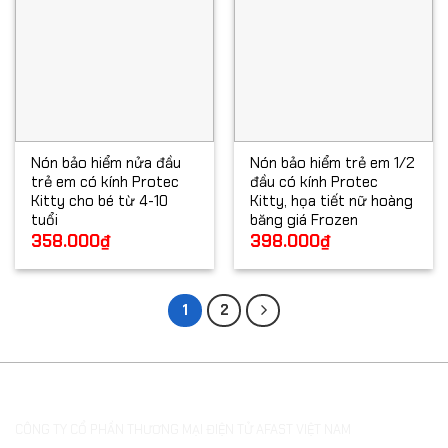
Nón bảo hiểm nửa đầu
Nón bảo hiểm trẻ em 1/2
trẻ em có kính Protec
đầu có kính Protec
Kitty cho bé từ 4-10
Kitty, họa tiết nữ hoàng
tuổi
băng giá Frozen
358.000
₫
398.000
₫
1
2
THÔNG TIN DOANH NGHIỆP
CÔNG TY CỔ PHẦN THƯƠNG MẠI ĐIỆN TỬ AFAST VIỆT NAM