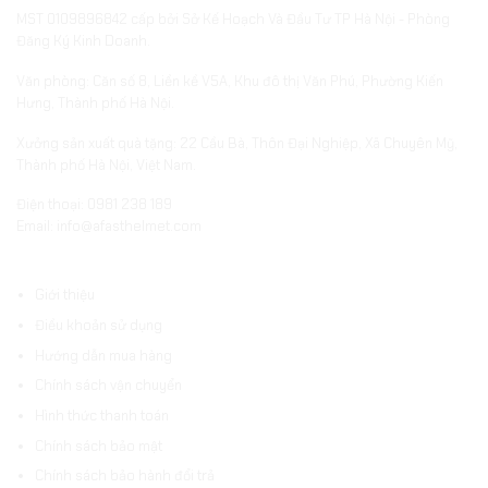
MST 0109896842 cấp bởi Sở Kế Hoạch Và Đầu Tư TP Hà Nội - Phòng
Đăng Ký Kinh Doanh.
Văn phòng: Căn số 8, Liền kề V5A, Khu đô thị Văn Phú, Phường Kiến
Hưng, Thành phố Hà Nội.
Xưởng sản xuất quà tặng: 22 Cầu Bà, Thôn Đại Nghiệp, Xã Chuyên Mỹ,
Thành phố Hà Nội, Việt Nam.
Điện thoại: 0981 238 189
Email: info@afasthelmet.com
ĐIỀU KHOẢN VÀ HƯỚNG DẪN
Giới thiệu
Điều khoản sử dụng
Hướng dẫn mua hàng
Chính sách vận chuyển
Hình thức thanh toán
Chính sách bảo mật
Chính sách bảo hành đổi trả