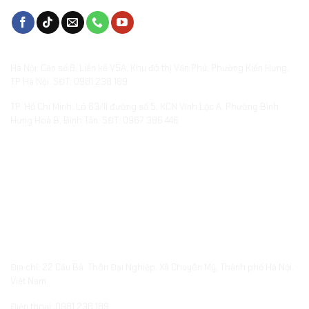
VĂN PHÒNG & SHOWROOMS
Hà Nội: Căn số 8, Liền kề V5A, Khu đô thị Văn Phú, Phường Kiến Hưng,
TP Hà Nội. SĐT: 0981 238 189
TP. Hồ Chí Minh: Lô 63/II đường số 5, KCN Vĩnh Lộc A, Phường Bình
Hưng Hoà B, Bình Tân. SĐT: 0967 386 446
XƯỞNG SẢN XUẤT QUÀ TẶNG
embed-googlemap.com
Địa chỉ: 22 Cầu Bà, Thôn Đại Nghiệp, Xã Chuyên Mỹ, Thành phố Hà Nội,
Việt Nam
Điện thoại: 0981 238 189