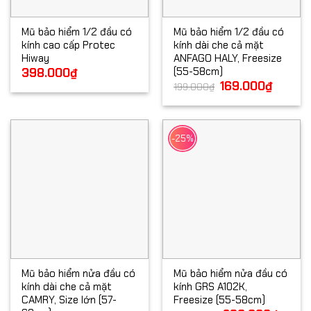
Mũ bảo hiểm 1/2 đầu có
Mũ bảo hiểm 1/2 đầu có
kính cao cấp Protec
kính dài che cả mặt
Hiway
ANFAGO HALY, Freesize
(55-58cm)
398.000
₫
Giá
169.000
₫
Giá
199.000
₫
gốc
hiện
là:
tại
199.000₫.
là:
169.000₫
-25%
Mũ bảo hiểm nửa đầu có
Mũ bảo hiểm nửa đầu có
kính dài che cả mặt
kính GRS A102K,
CAMRY, Size lớn (57-
Freesize (55-58cm)