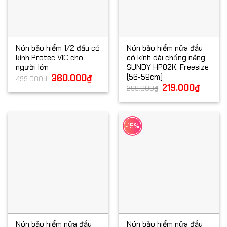
Nón bảo hiểm 1/2 đầu có
Nón bảo hiểm nửa đầu
kính Protec VIC cho
có kính dài chống nắng
người lớn
SUNDY HP02K, Freesize
(56-59cm)
Giá
360.000
₫
Giá
499.000
₫
gốc
hiện
Giá
219.000
₫
Giá
299.000
₫
là:
tại
gốc
hiện
499.000₫.
là:
là:
tại
360.000₫.
299.000₫.
là:
219.000
-15%
Nón bảo hiểm nửa đầu
Nón bảo hiểm nửa đầu