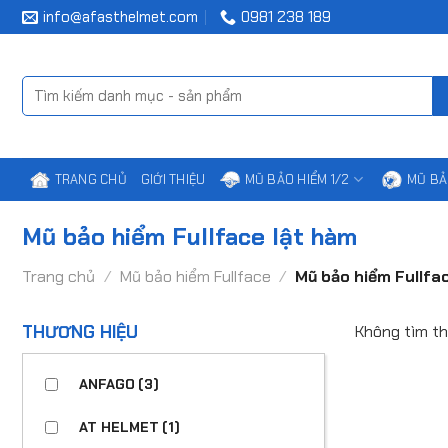
Chuyển
info@afasthelmet.com
0981 238 189
đến
nội
dung
Tìm
kiếm:
TRANG CHỦ
GIỚI THIỆU
MŨ BẢO HIỂM 1/2
MŨ BẢ
Mũ bảo hiểm Fullface lật hàm
Trang chủ
/
Mũ bảo hiểm Fullface
/
Mũ bảo hiểm Fullfa
THƯƠNG HIỆU
Không tìm th
ANFAGO
(3)
AT HELMET
(1)