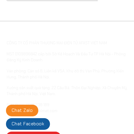
THÔNG TIN DOANH NGHIỆP
CÔNG TY CỔ PHẦN THƯƠNG MẠI ĐIỆN TỬ AFAST VIỆT NAM
MST 0109896842 cấp bởi Sở Kế Hoạch Và Đầu Tư TP Hà Nội - Phòng
Đăng Ký Kinh Doanh.
Văn phòng: Căn số 8, Liền kề V5A, Khu đô thị Văn Phú, Phường Kiến
Hưng, Thành phố Hà Nội.
Xưởng sản xuất quà tặng: 22 Cầu Bà, Thôn Đại Nghiệp, Xã Chuyên Mỹ,
Thành phố Hà Nội, Việt Nam.
Điện thoại: 0981 238 189
Chat Zalo
Email: info@afasthelmet.com
Chat Facebook