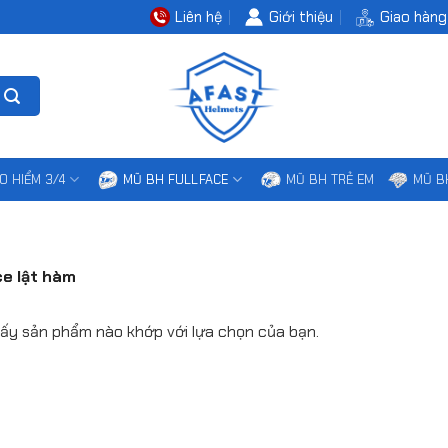
Liên hệ
Giới thiệu
Giao hàng
O HIỂM 3/4
MŨ BH FULLFACE
MŨ BH TRẺ EM
MŨ B
ce lật hàm
ấy sản phẩm nào khớp với lựa chọn của bạn.