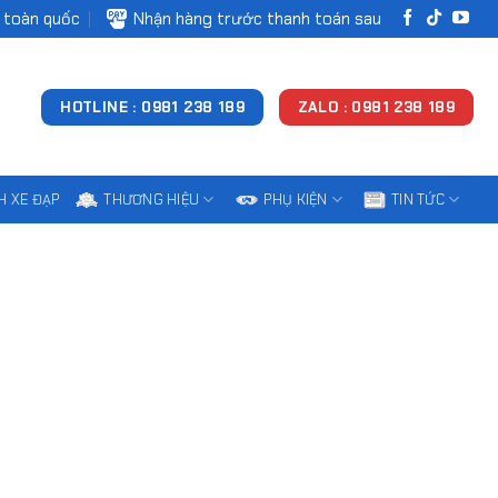
 toàn quốc
Nhận hàng trước thanh toán sau
HOTLINE : 0981 238 189
ZALO : 0981 238 189
H XE ĐẠP
THƯƠNG HIỆU
PHỤ KIỆN
TIN TỨC