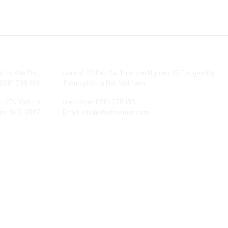
S
XƯỞNG SẢN XUẤT QUÀ TẶNG
ô thị Văn Phú,
Địa chỉ: 22 Cầu Bà, Thôn Đại Nghiệp, Xã Chuyên Mỹ,
 0981 238 189
Thành phố Hà Nội, Việt Nam
5, KCN Vĩnh Lộc
Điện thoại: 0981 238 189
ân. SĐT: 0967
Email: info@afasthelmet.com
oglemap.com
embed-googlemap.com