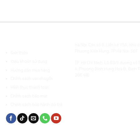
ĐIỀU KHOẢN VÀ HƯỚNG
VĂN PHÒNG & SHOWROOM
DẪN
Hà Nội: Căn số 8, Liền kề V5A, Khu đ
Phường Kiến Hưng, TP Hà Nội. SĐT:
Giới thiệu
Điều khoản sử dụng
TP. Hồ Chí Minh: Lô 63/II đường số 
A, Phường Bình Hưng Hoà B, Bình T
Hướng dẫn mua hàng
386 446
Chính sách vận chuyển
Hình thức thanh toán
Chính sách bảo mật
Chính sách bảo hành đổi trả
embed-go