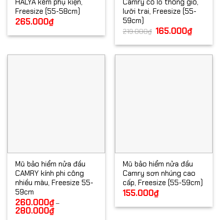
HALYA kèm phụ kiện,
Camry có lỗ thông gió,
Freesize (55-58cm)
lưỡi trai, Freesize (55-
59cm)
265.000
₫
Giá
165.000
₫
Giá
219.000
₫
gốc
hiện
là:
tại
219.000₫.
là:
165.000₫
Mũ bảo hiểm nửa đầu
Mũ bảo hiểm nửa đầu
CAMRY kính phi công
Camry sơn nhúng cao
nhiều màu, Freesize 55-
cấp, Freesize (55-59cm)
59cm
155.000
₫
260.000
₫
–
280.000
₫
Khoảng
giá: