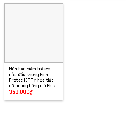
180.000₫.
là:
145.000₫.
Nón bảo hiểm trẻ em
nửa đầu không kính
Protec KITTY họa tiết
nữ hoàng băng giá Elsa
358.000
₫
THÔNG TIN DOANH NGHIỆP