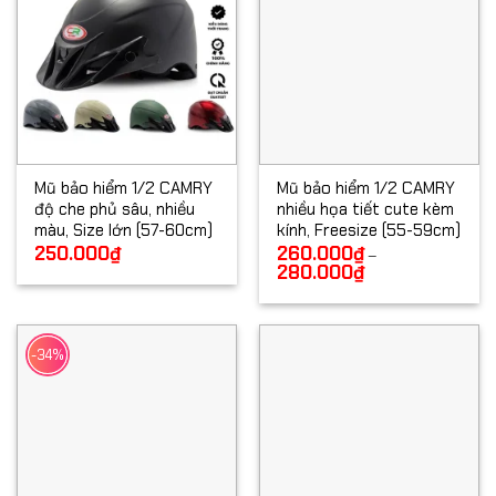
Mũ bảo hiểm 1/2 CAMRY
Mũ bảo hiểm 1/2 CAMRY
độ che phủ sâu, nhiều
nhiều họa tiết cute kèm
màu, Size lớn (57-60cm)
kính, Freesize (55-59cm)
250.000
₫
260.000
₫
–
280.000
₫
Khoảng
giá:
từ
260.000₫
đến
280.000₫
-34%