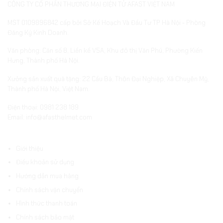
CÔNG TY CỔ PHẦN THƯƠNG MẠI ĐIỆN TỬ AFAST VIỆT NAM
MST 0109896842 cấp bởi Sở Kế Hoạch Và Đầu Tư TP Hà Nội - Phòng
Đăng Ký Kinh Doanh.
Văn phòng: Căn số 8, Liền kề V5A, Khu đô thị Văn Phú, Phường Kiến
Hưng, Thành phố Hà Nội.
Xưởng sản xuất quà tặng: 22 Cầu Bà, Thôn Đại Nghiệp, Xã Chuyên Mỹ,
Thành phố Hà Nội, Việt Nam.
Điện thoại: 0981 238 189
Email: info@afasthelmet.com
ĐIỀU KHOẢN VÀ HƯỚNG DẪN
Giới thiệu
Điều khoản sử dụng
Hướng dẫn mua hàng
Chính sách vận chuyển
Hình thức thanh toán
Chính sách bảo mật