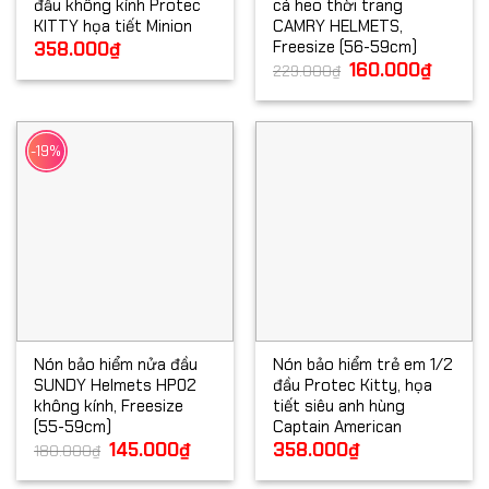
đầu không kính Protec
cá heo thời trang
KITTY họa tiết Minion
CAMRY HELMETS,
Freesize (56-59cm)
358.000
₫
Giá
160.000
₫
Giá
229.000
₫
gốc
hiện
là:
tại
229.000₫.
là:
160.000
-19%
Nón bảo hiểm nửa đầu
Nón bảo hiểm trẻ em 1/2
SUNDY Helmets HP02
đầu Protec Kitty, họa
không kính, Freesize
tiết siêu anh hùng
(55-59cm)
Captain American
Giá
145.000
₫
Giá
358.000
₫
180.000
₫
gốc
hiện
là:
tại