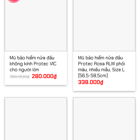
Mũ bảo hiểm nửa đầu
Mũ bảo hiểm nửa đầu
không kính Protec VIC
Protec Rosa RLW phối
cho người lớn
màu, nhiều mẫu, Size L
(56,5-58,5cm)
Giá
280.000
₫
Giá
360.000
₫
gốc
hiện
338.000
₫
là:
tại
360.000₫.
là:
280.000₫.