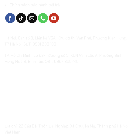
Chính sách bảo hành đổi trả
VĂN PHÒNG & SHOWROOMS
Hà Nội: Căn số 8, Liền kề V5A, Khu đô thị Văn Phú, Phường Kiến Hưng,
TP Hà Nội. SĐT: 0981 238 189
TP. Hồ Chí Minh: Lô 63/II đường số 5, KCN Vĩnh Lộc A, Phường Bình
Hưng Hoà B, Bình Tân. SĐT: 0967 386 446
XƯỞNG SẢN XUẤT QUÀ TẶNG
embed-googlemap.com
Địa chỉ: 22 Cầu Bà, Thôn Đại Nghiệp, Xã Chuyên Mỹ, Thành phố Hà Nội,
Việt Nam