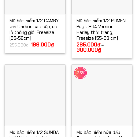
Mũ bảo hiểm 1/2 CAMRY
Mũ bảo hiểm 1/2 PUMEN
vân Carbon cao cấp, có
Pug CR04 Version
lỗ thông gió, Freesize
Harley thời trang,
(55-58cm)
Freesize (55-58 cm)
Giá
169.000
₫
Giá
285.000
₫
255.000
₫
–
gốc
hiện
300.000
₫
Khoảng
là:
tại
giá:
255.000₫.
là:
từ
169.000₫.
285.000₫
đến
300.000₫
-25%
Mũ bảo hiểm 1/2 SUNDA
Mũ bảo hiểm nửa đầu