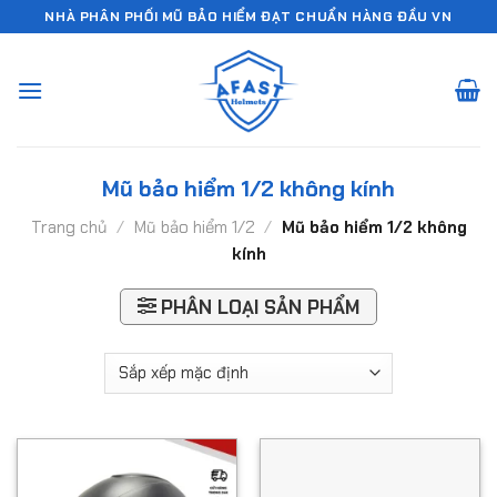
Chuyển
NHÀ PHÂN PHỐI MŨ BẢO HIỂM ĐẠT CHUẨN HÀNG ĐẦU VN
đến
nội
dung
Mũ bảo hiểm 1/2 không kính
Trang chủ
/
Mũ bảo hiểm 1/2
/
Mũ bảo hiểm 1/2 không
kính
PHÂN LOẠI SẢN PHẨM