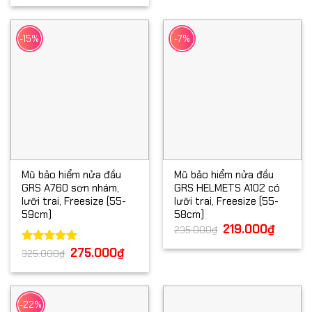
từ
260.000₫
đến
280.000₫
-15%
-7%
Mũ bảo hiểm nửa đầu
Mũ bảo hiểm nửa đầu
GRS A760 sơn nhám,
GRS HELMETS A102 có
lưỡi trai, Freesize (55-
lưỡi trai, Freesize (55-
59cm)
58cm)
Giá
219.000
₫
Giá
235.000
₫
gốc
hiện
là:
tại
Giá
275.000
₫
Giá
Được xếp
325.000
₫
235.000₫.
là:
gốc
hiện
hạng
5.00
219.000
là:
tại
5 sao
325.000₫.
là:
275.000₫.
-22%