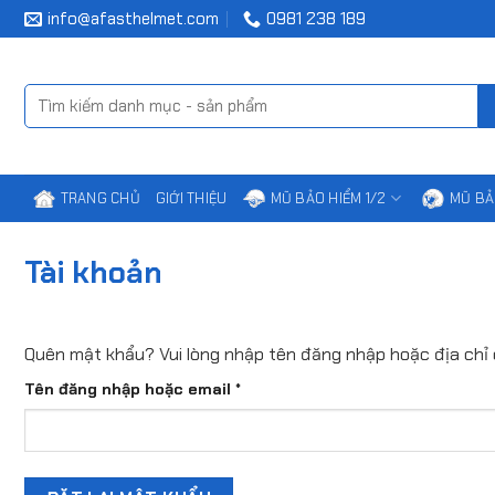
Chuyển
info@afasthelmet.com
0981 238 189
đến
nội
dung
Tìm
kiếm:
TRANG CHỦ
GIỚI THIỆU
MŨ BẢO HIỂM 1/2
MŨ BẢ
Tài khoản
Quên mật khẩu? Vui lòng nhập tên đăng nhập hoặc địa chỉ e
Bắt
Tên đăng nhập hoặc email
*
buộc