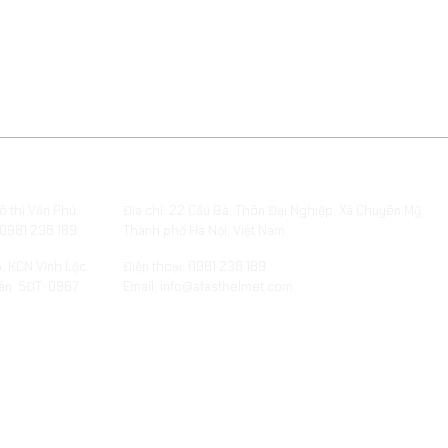
S
XƯỞNG SẢN XUẤT QUÀ TẶNG
ô thị Văn Phú,
Địa chỉ: 22 Cầu Bà, Thôn Đại Nghiệp, Xã Chuyên Mỹ,
 0981 238 189
Thành phố Hà Nội, Việt Nam
5, KCN Vĩnh Lộc
Điện thoại: 0981 238 189
ân. SĐT: 0967
Email: info@afasthelmet.com