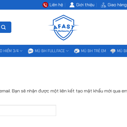
Liên hệ
Giới thiệu
Giao hàng
O HIỂM 3/4
MŨ BH FULLFACE
MŨ BH TRẺ EM
MŨ B
mail. Bạn sẽ nhận được một liên kết tạo mật khẩu mới qua ema