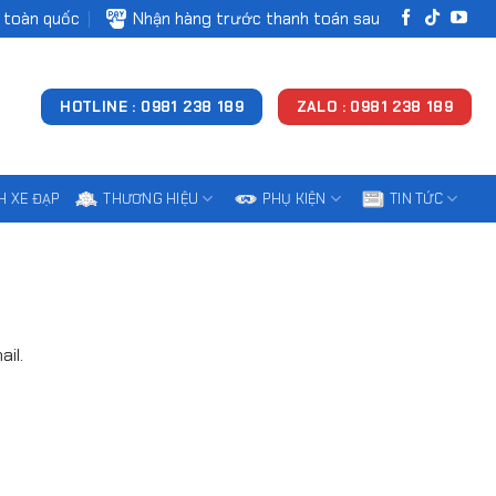
 toàn quốc
Nhận hàng trước thanh toán sau
HOTLINE : 0981 238 189
ZALO : 0981 238 189
H XE ĐẠP
THƯƠNG HIỆU
PHỤ KIỆN
TIN TỨC
il.