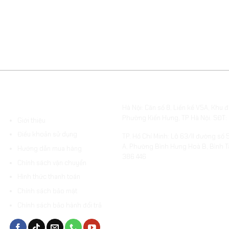
ĐIỀU KHOẢN VÀ HƯỚNG
VĂN PHÒNG & SHOWROOM
DẪN
Hà Nội: Căn số 8, Liền kề V5A, Khu đ
Phường Kiến Hưng, TP Hà Nội. SĐT:
Giới thiệu
Điều khoản sử dụng
TP. Hồ Chí Minh: Lô 63/II đường số 
A, Phường Bình Hưng Hoà B, Bình T
Hướng dẫn mua hàng
386 446
Chính sách vận chuyển
Hình thức thanh toán
Chính sách bảo mật
Chính sách bảo hành đổi trả