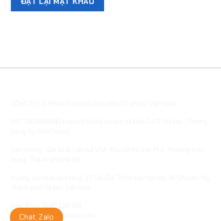
ĐẶT LẠI MẬT KHẨU
THÔNG TIN DOANH NGHIỆP
CÔNG TY CỔ PHẦN THƯƠNG MẠI ĐIỆN TỬ AFAST VIỆT NAM
MST 0109896842 cấp bởi Sở Kế Hoạch Và Đầu Tư TP Hà Nội - Phòng
Đăng Ký Kinh Doanh.
Văn phòng: Căn số 8, Liền kề V5A, Khu đô thị Văn Phú, Phường Kiến
Hưng, Thành phố Hà Nội.
Xưởng sản xuất quà tặng: 22 Cầu Bà, Thôn Đại Nghiệp, Xã Chuyên Mỹ,
Thành phố Hà Nội, Việt Nam.
Điện thoại: 0981 238 189
Email: info@afasthelmet.com
Chat Zalo