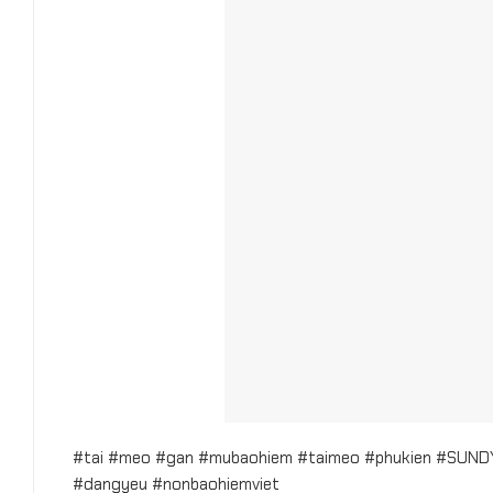
#tai #meo #gan #mubaohiem #taimeo #phukien #SUNDY
#dangyeu #nonbaohiemviet