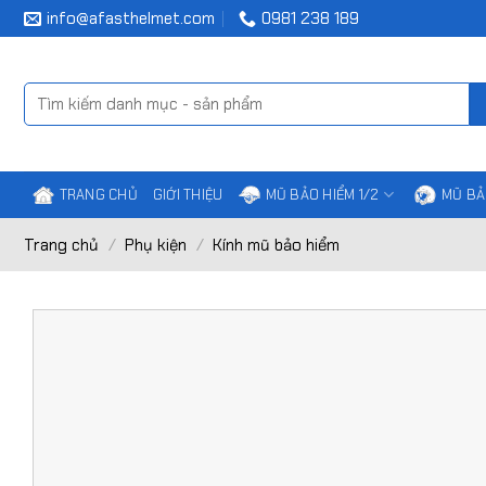
Chuyển
info@afasthelmet.com
0981 238 189
đến
nội
dung
Tìm
kiếm:
TRANG CHỦ
GIỚI THIỆU
MŨ BẢO HIỂM 1/2
MŨ BẢ
Trang chủ
/
Phụ kiện
/
Kính mũ bảo hiểm