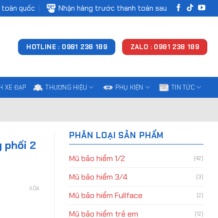
 toàn quốc
Nhận hàng trước thanh toán sau
HOTLINE : 0981 238 189
ZALO : 0981 238 189
H XE ĐẠP
THƯƠNG HIỆU
PHỤ KIỆN
TIN TỨC
PHÂN LOẠI SẢN PHẨM
 phối 2
Mũ bảo hiểm 1/2
(42)
Mũ bảo hiểm 3/4
(3)
XÓA
Mũ bảo hiểm Fullface
(2)
Mũ bảo hiểm trẻ em
(12)