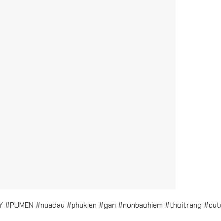
 #PUMEN #nuadau #phukien #gan #nonbaohiem #thoitrang #cute