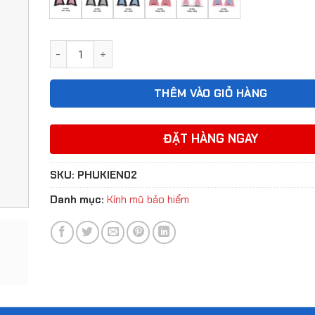
Tai mèo gắn mũ bảo hiểm dễ thương phối 2 màu Hot
THÊM VÀO GIỎ HÀNG
ĐẶT HÀNG NGAY
SKU:
PHUKIEN02
Danh mục:
Kính mũ bảo hiểm