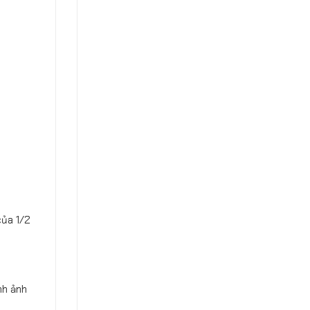
của 1/2
nh ảnh