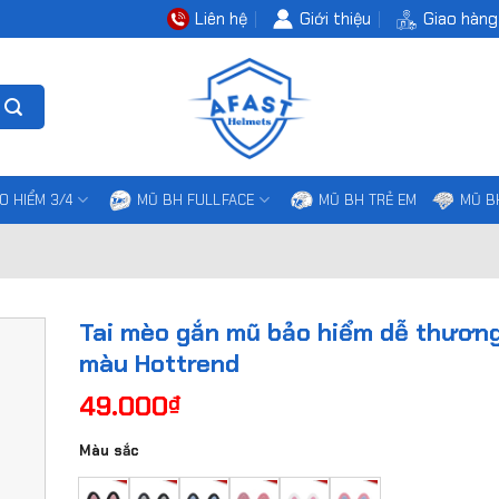
Liên hệ
Giới thiệu
Giao hàng
O HIỂM 3/4
MŨ BH FULLFACE
MŨ BH TRẺ EM
MŨ B
Tai mèo gắn mũ bảo hiểm dễ thương
màu Hottrend
49.000
₫
Màu sắc