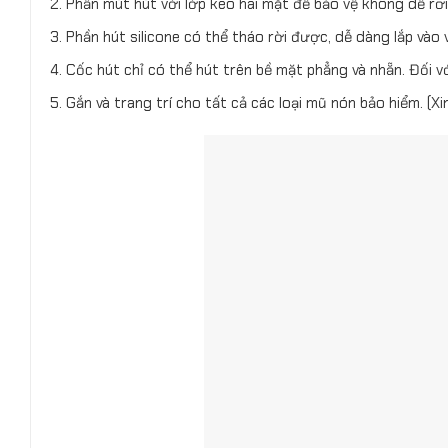
Phần mút hút với lớp keo hai mặt để bảo vệ không dễ rơi
Phần hút silicone có thể tháo rời được, dễ dàng lắp vào v
Cốc hút chỉ có thể hút trên bề mặt phẳng và nhẵn. Đối 
Gắn và trang trí cho tất cả các loại mũ nón bảo hiểm. (