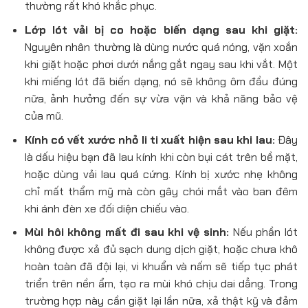
thường rất khó khắc phục.
Lớp lót vải bị co hoặc biến dạng sau khi giặt:
Nguyên nhân thường là dùng nước quá nóng, vặn xoắn
khi giặt hoặc phơi dưới nắng gắt ngay sau khi vắt. Một
khi miếng lót đã biến dạng, nó sẽ không ôm đầu đúng
nữa, ảnh hưởng đến sự vừa vặn và khả năng bảo vệ
của mũ.
Kính có vết xước nhỏ li ti xuất hiện sau khi lau:
Đây
là dấu hiệu bạn đã lau kính khi còn bụi cát trên bề mặt,
hoặc dùng vải lau quá cứng. Kính bị xước nhẹ không
chỉ mất thẩm mỹ mà còn gây chói mắt vào ban đêm
khi ánh đèn xe đối diện chiếu vào.
Mùi hôi không mất đi sau khi vệ sinh:
Nếu phần lót
không được xả đủ sạch dung dịch giặt, hoặc chưa khô
hoàn toàn đã đội lại, vi khuẩn và nấm sẽ tiếp tục phát
triển trên nền ẩm, tạo ra mùi khó chịu dai dẳng. Trong
trường hợp này cần giặt lại lần nữa, xả thật kỹ và đảm