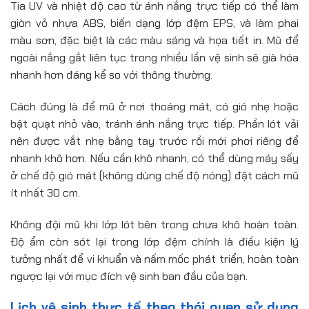
Tia UV và nhiệt độ cao từ ánh nắng trực tiếp có thể làm
giòn vỏ nhựa ABS, biến dạng lớp đệm EPS, và làm phai
màu sơn, đặc biệt là các màu sáng và họa tiết in. Mũ để
ngoài nắng gắt liên tục trong nhiều lần vệ sinh sẽ già hóa
nhanh hơn đáng kể so với thông thường.
Cách đúng là để mũ ở nơi thoáng mát, có gió nhẹ hoặc
bật quạt nhỏ vào, tránh ánh nắng trực tiếp. Phần lót vải
nên được vắt nhẹ bằng tay trước rồi mới phơi riêng để
nhanh khô hơn. Nếu cần khô nhanh, có thể dùng máy sấy
ở chế độ gió mát (không dùng chế độ nóng) đặt cách mũ
ít nhất 30 cm.
Không đội mũ khi lớp lót bên trong chưa khô hoàn toàn.
Độ ẩm còn sót lại trong lớp đệm chính là điều kiện lý
tưởng nhất để vi khuẩn và nấm mốc phát triển, hoàn toàn
ngược lại với mục đích vệ sinh ban đầu của bạn.
Lịch vệ sinh thực tế theo thói quen sử dụng