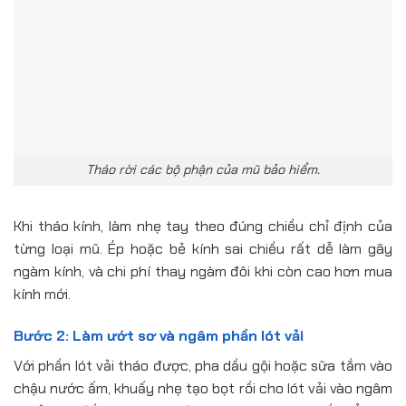
Tháo rời các bộ phận của mũ bảo hiểm.
Khi tháo kính, làm nhẹ tay theo đúng chiều chỉ định của
từng loại mũ. Ép hoặc bẻ kính sai chiều rất dễ làm gãy
ngàm kính, và chi phí thay ngàm đôi khi còn cao hơn mua
kính mới.
Bước 2: Làm ướt sơ và ngâm phần lót vải
Với phần lót vải tháo được, pha dầu gội hoặc sữa tắm vào
chậu nước ấm, khuấy nhẹ tạo bọt rồi cho lót vải vào ngâm