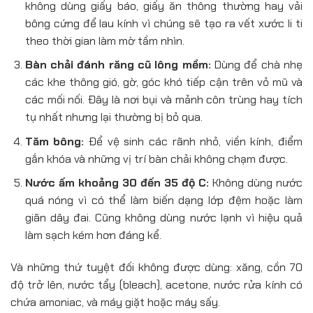
không dùng giấy báo, giấy ăn thông thường hay vải
bông cứng để lau kính vì chúng sẽ tạo ra vết xước li ti
theo thời gian làm mờ tầm nhìn.
Bàn chải đánh răng cũ lông mềm:
Dùng để chà nhẹ
các khe thông gió, gờ, góc khó tiếp cận trên vỏ mũ và
các mối nối. Đây là nơi bụi và mảnh côn trùng hay tích
tụ nhất nhưng lại thường bị bỏ qua.
Tăm bông:
Để vệ sinh các rãnh nhỏ, viền kính, điểm
gắn khóa và những vị trí bàn chải không chạm được.
Nước ấm khoảng 30 đến 35 độ C:
Không dùng nước
quá nóng vì có thể làm biến dạng lớp đệm hoặc làm
giãn dây đai. Cũng không dùng nước lạnh vì hiệu quả
làm sạch kém hơn đáng kể.
Và những thứ tuyệt đối không được dùng: xăng, cồn 70
độ trở lên, nước tẩy (bleach), acetone, nước rửa kính có
chứa amoniac, và máy giặt hoặc máy sấy.