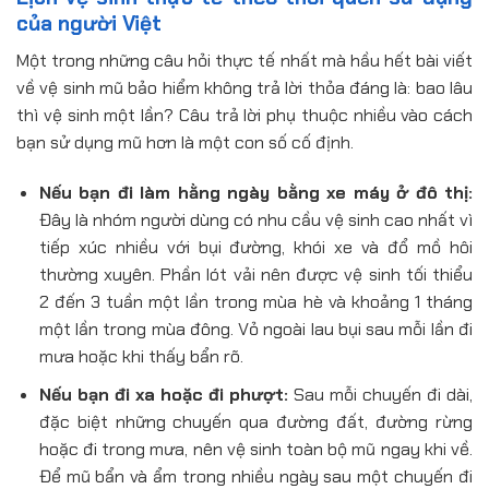
của người Việt
Một trong những câu hỏi thực tế nhất mà hầu hết bài viết
về vệ sinh mũ bảo hiểm không trả lời thỏa đáng là: bao lâu
thì vệ sinh một lần? Câu trả lời phụ thuộc nhiều vào cách
bạn sử dụng mũ hơn là một con số cố định.
Nếu bạn đi làm hằng ngày bằng xe máy ở đô thị:
Đây là nhóm người dùng có nhu cầu vệ sinh cao nhất vì
tiếp xúc nhiều với bụi đường, khói xe và đổ mồ hôi
thường xuyên. Phần lót vải nên được vệ sinh tối thiểu
2 đến 3 tuần một lần trong mùa hè và khoảng 1 tháng
một lần trong mùa đông. Vỏ ngoài lau bụi sau mỗi lần đi
mưa hoặc khi thấy bẩn rõ.
Nếu bạn đi xa hoặc đi phượt:
Sau mỗi chuyến đi dài,
đặc biệt những chuyến qua đường đất, đường rừng
hoặc đi trong mưa, nên vệ sinh toàn bộ mũ ngay khi về.
Để mũ bẩn và ẩm trong nhiều ngày sau một chuyến đi