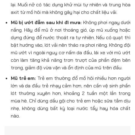
lại. Muối nở có tác dụng khử mùi tự nhiên và trung hòa
axit từ mồ hôi mà không gây hại cho chất liệu vải.
Mũ bị ướt đẫm sau khi đi mưa:
Không phơi ngay dưới
nắng. Hãy để mũ ở nơi thoáng gió, úp mũ xuống hoặc
dựng đứng để nước thoát ra tự nhiên. Nếu có quạt thì
bật hướng vào, lót vải nên tháo ra phơi riêng. Không đội
mũ ướt vì ngoài nguy cơ nấm da đầu, lái xe với mũ ướt
còn làm tăng khả năng trơn trượt của phần đệm bên
trong, giảm độ vừa vặn và ổn định của mũ trên đầu.
Mũ trẻ em:
Trẻ em thường đổ mồ hôi nhiều hơn người
lớn và da đầu trẻ nhạy cảm hơn, nên cần vệ sinh phần
lót thường xuyên hơn, khoảng 2 tuần một lần trong
mùa hè. Chỉ dùng dầu gội cho trẻ em hoặc sữa tắm dịu
nhẹ, không dùng bất kỳ loại nước tẩy hay hóa chất
nào.