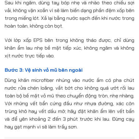
Sau khi ngâm, dùng tay bóp nhẹ và nhào theo chiều sợi
vải, không vặn xoắn vì sẽ làm biến dạng phần đệm xốp bên
trong miếng lót. Xả lại bằng nước sạch đến khi nước trong
hoàn toàn, không còn bọt.
Với lớp xốp EPS bên trong không tháo được, chỉ dùng
khăn ẩm lau nhẹ bề mặt tiếp xúc, không ngâm và không
xịt nước trực tiếp vào.
Bước 3: Vệ sinh vỏ mũ bên ngoài
Dùng khăn microfiber nhúng vào nước ấm có pha chút
nước rửa chén loãng, vắt bớt cho không quá ướt rồi lau
toàn bộ bề mặt vỏ mũ theo chuyển động tròn, nhẹ nhàng.
Với những vết bẩn cứng đầu như nhựa đường, xác côn
trùng khô hay vết dầu mỡ, hãy đặt khăn ẩm lên vết bẩn
và để yên khoảng 2 đến 3 phút trước khi lau. Đừng cạy
hay gạt mạnh vì sẽ làm trầy sơn.