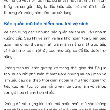
Vỏ mũ có vết nứt, dù nhỏ. Dù là vết nứt rất nhỏ nhìn chỉ
thấy khi soi gần, đây là dấu hiệu cấu trúc vỏ đã bị tổn
thương và không nên tiếp tục sử dụng.
Bảo quản mũ bảo hiểm sau khi vệ sinh
Vệ sinh đúng cách nhưng bảo quản sai thì mũ vẫn nhanh
xuống cấp. Sau khi vệ sinh và làm khô hoàn toàn, nên bảo
quản mũ ở nơi thoáng mát, tránh ánh nắng mặt trực tiếp
và tránh nơi có nhiệt độ cao như cốp xe để lâu dưới trời
nắng.
Không treo mũ trên gương xe trong thời gian dài. Đây là
thói quen rất phổ biến ở Việt Nam nhưng lại gây mòn và
làm yếu dây đai theo thời gian, ngoài ra mũ treo ngoài trời
tiếp xúc liên tục với bụi, nắng và mưa cũng làm vỏ và lớp
sơn già hóa nhanh hơn nhiều.
Không để vật nặng lên trên mũ hoặc nhét mũ vào không
gian chật hẹp theo chiều bị ép, vì điều này có thể làm biến