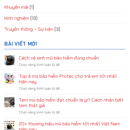
Khuyến mãi
(1)
Kinh nghiệm
(13)
Truyền thông – Sự kiện
(3)
BÀI VIẾT MỚI
Cách vệ sinh mũ bảo hiểm đúng chuẩn
ở
Chức năng bình luận bị tắt
Cách
vệ
Top 4 mũ bảo hiểm Protec cho trẻ em tốt nhất
sinh
hiện nay
mũ
ở
Chức năng bình luận bị tắt
bảo
Top
hiểm
4
Tem mũ bảo hiểm đạt chuẩn là gì? Cách nhận biết
đúng
mũ
chuẩn
tem thật giả
bảo
ở
Chức năng bình luận bị tắt
hiểm
Tem
Protec
mũ
20+ thương hiệu mũ bảo hiểm tốt nhất Việt Nam
cho
bảo
trẻ
hiện nay