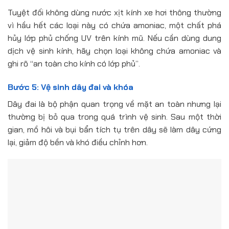
Tuyệt đối không dùng nước xịt kính xe hơi thông thường
vì hầu hết các loại này có chứa amoniac, một chất phá
hủy lớp phủ chống UV trên kính mũ. Nếu cần dùng dung
dịch vệ sinh kính, hãy chọn loại không chứa amoniac và
ghi rõ “an toàn cho kính có lớp phủ”.
Bước 5: Vệ sinh dây đai và khóa
Dây đai là bộ phận quan trọng về mặt an toàn nhưng lại
thường bị bỏ qua trong quá trình vệ sinh. Sau một thời
gian, mồ hôi và bụi bẩn tích tụ trên dây sẽ làm dây cứng
lại, giảm độ bền và khó điều chỉnh hơn.