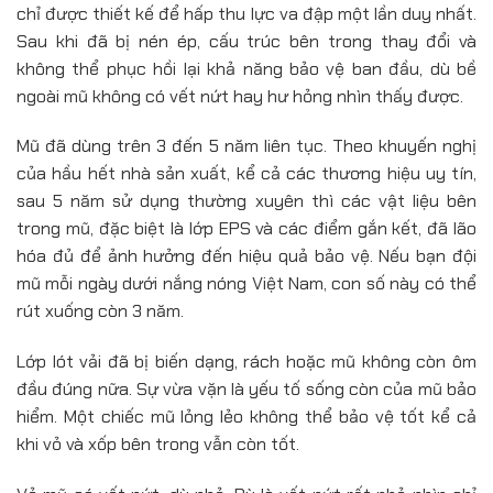
chỉ được thiết kế để hấp thu lực va đập một lần duy nhất.
Sau khi đã bị nén ép, cấu trúc bên trong thay đổi và
không thể phục hồi lại khả năng bảo vệ ban đầu, dù bề
ngoài mũ không có vết nứt hay hư hỏng nhìn thấy được.
Mũ đã dùng trên 3 đến 5 năm liên tục. Theo khuyến nghị
của hầu hết nhà sản xuất, kể cả các thương hiệu uy tín,
sau 5 năm sử dụng thường xuyên thì các vật liệu bên
trong mũ, đặc biệt là lớp EPS và các điểm gắn kết, đã lão
hóa đủ để ảnh hưởng đến hiệu quả bảo vệ. Nếu bạn đội
mũ mỗi ngày dưới nắng nóng Việt Nam, con số này có thể
rút xuống còn 3 năm.
Lớp lót vải đã bị biến dạng, rách hoặc mũ không còn ôm
đầu đúng nữa. Sự vừa vặn là yếu tố sống còn của mũ bảo
hiểm. Một chiếc mũ lỏng lẻo không thể bảo vệ tốt kể cả
khi vỏ và xốp bên trong vẫn còn tốt.