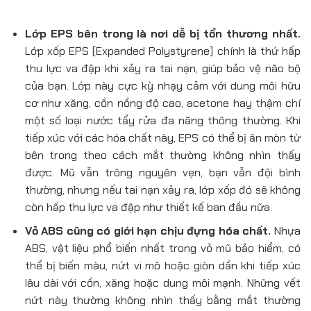
Lớp EPS bên trong là nơi dễ bị tổn thương nhất.
Lớp xốp EPS (Expanded Polystyrene) chính là thứ hấp
thu lực va đập khi xảy ra tai nạn, giúp bảo vệ não bộ
của bạn. Lớp này cực kỳ nhạy cảm với dung môi hữu
cơ như xăng, cồn nồng độ cao, acetone hay thậm chí
một số loại nước tẩy rửa đa năng thông thường. Khi
tiếp xúc với các hóa chất này, EPS có thể bị ăn mòn từ
bên trong theo cách mắt thường không nhìn thấy
được. Mũ vẫn trông nguyên vẹn, bạn vẫn đội bình
thường, nhưng nếu tai nạn xảy ra, lớp xốp đó sẽ không
còn hấp thu lực va đập như thiết kế ban đầu nữa.
Vỏ ABS cũng có giới hạn chịu đựng hóa chất.
Nhựa
ABS, vật liệu phổ biến nhất trong vỏ mũ bảo hiểm, có
thể bị biến màu, nứt vi mô hoặc giòn dần khi tiếp xúc
lâu dài với cồn, xăng hoặc dung môi mạnh. Những vết
nứt này thường không nhìn thấy bằng mắt thường