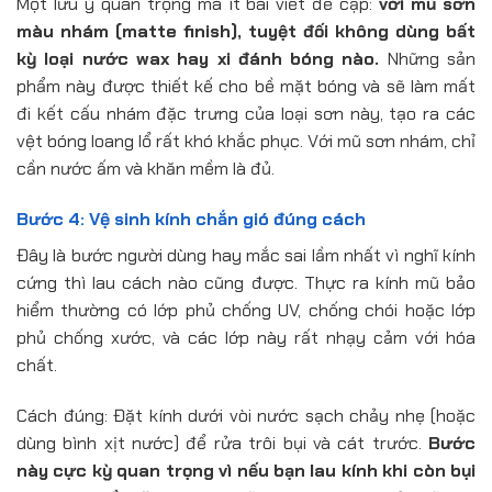
Một lưu ý quan trọng mà ít bài viết đề cập:
với mũ sơn
màu nhám (matte finish), tuyệt đối không dùng bất
kỳ loại nước wax hay xi đánh bóng nào.
Những sản
phẩm này được thiết kế cho bề mặt bóng và sẽ làm mất
đi kết cấu nhám đặc trưng của loại sơn này, tạo ra các
vệt bóng loang lổ rất khó khắc phục. Với mũ sơn nhám, chỉ
cần nước ấm và khăn mềm là đủ.
Bước 4: Vệ sinh kính chắn gió đúng cách
Đây là bước người dùng hay mắc sai lầm nhất vì nghĩ kính
cứng thì lau cách nào cũng được. Thực ra kính mũ bảo
hiểm thường có lớp phủ chống UV, chống chói hoặc lớp
phủ chống xước, và các lớp này rất nhạy cảm với hóa
chất.
Cách đúng: Đặt kính dưới vòi nước sạch chảy nhẹ (hoặc
dùng bình xịt nước) để rửa trôi bụi và cát trước.
Bước
này cực kỳ quan trọng vì nếu bạn lau kính khi còn bụi