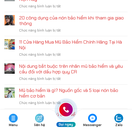
hiểm
em
ở
Chức năng bình luận bị tắt
đạt
tốt
20+
chuẩn
nhất
thương
20 công dụng của nón bảo hiểm khi tham gia giao
là
hiện
hiệu
gì?
thông
nay
mũ
Cách
ở
Chức năng bình luận bị tắt
bảo
nhận
20
hiểm
biết
công
11 Cửa Hàng Mua Mũ Bảo Hiểm Chính Hãng Tại Hà
tốt
tem
dụng
nhất
Nội
thật
của
Việt
giả
ở
Chức năng bình luận bị tắt
nón
Nam
11
bảo
hiện
Cửa
Nội dung bắt buộc trên nhãn mũ bảo hiểm và yêu
hiểm
nay
Hàng
khi
cầu đối với dấu hợp quy CR
Mua
tham
ở
Chức năng bình luận bị tắt
Mũ
gia
Nội
Bảo
giao
dung
Mũ bảo hiểm là gì? Nguồn gốc và 5 loại nón bảo
Hiểm
thông
bắt
Chính
hiểm cơ bản
buộc
Hãng
ở
Chức năng bình luận bị tắt
trên
Tại
Mũ
nhãn
Hà
bảo
Các tiêu chuẩn mũ bảo hiểm an toàn bạn cần biết
mũ
Nội
hiểm
bảo
ở
Chức năng bình luận bị tắt
là
hiểm
Gọi ngay
Menu
liên hệ
Messenger
Zalo
Các
gì?
và
tiêu