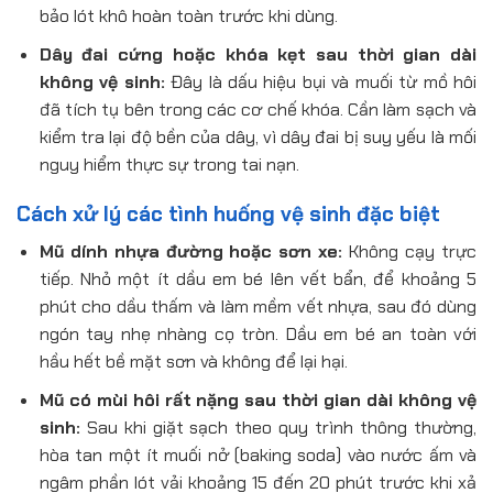
bảo lót khô hoàn toàn trước khi dùng.
Dây đai cứng hoặc khóa kẹt sau thời gian dài
không vệ sinh:
Đây là dấu hiệu bụi và muối từ mồ hôi
đã tích tụ bên trong các cơ chế khóa. Cần làm sạch và
kiểm tra lại độ bền của dây, vì dây đai bị suy yếu là mối
nguy hiểm thực sự trong tai nạn.
Cách xử lý các tình huống vệ sinh đặc biệt
Mũ dính nhựa đường hoặc sơn xe:
Không cạy trực
tiếp. Nhỏ một ít dầu em bé lên vết bẩn, để khoảng 5
phút cho dầu thấm và làm mềm vết nhựa, sau đó dùng
ngón tay nhẹ nhàng cọ tròn. Dầu em bé an toàn với
hầu hết bề mặt sơn và không để lại hại.
Mũ có mùi hôi rất nặng sau thời gian dài không vệ
sinh:
Sau khi giặt sạch theo quy trình thông thường,
hòa tan một ít muối nở (baking soda) vào nước ấm và
ngâm phần lót vải khoảng 15 đến 20 phút trước khi xả