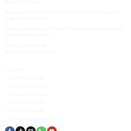
Đăng Ký Kinh Doanh.
Văn phòng: Căn số 8, Liền kề V5A, Khu đô thị Văn Phú, Phường Kiến
Hưng, Thành phố Hà Nội.
Xưởng sản xuất quà tặng: 22 Cầu Bà, Thôn Đại Nghiệp, Xã Chuyên Mỹ,
Thành phố Hà Nội, Việt Nam.
Điện thoại: 0981 238 189
Email: info@afasthelmet.com
ĐIỀU KHOẢN VÀ HƯỚNG DẪN
Giới thiệu
Điều khoản sử dụng
Hướng dẫn mua hàng
Chính sách vận chuyển
Hình thức thanh toán
Chính sách bảo mật
Chính sách bảo hành đổi trả