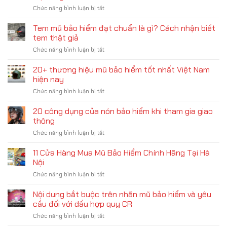
mũ
ở
Chức năng bình luận bị tắt
bảo
Top
hiểm
4
Tem mũ bảo hiểm đạt chuẩn là gì? Cách nhận biết
đúng
mũ
chuẩn
tem thật giả
bảo
ở
Chức năng bình luận bị tắt
hiểm
Tem
Protec
mũ
20+ thương hiệu mũ bảo hiểm tốt nhất Việt Nam
cho
bảo
trẻ
hiện nay
hiểm
em
ở
Chức năng bình luận bị tắt
đạt
tốt
20+
chuẩn
nhất
thương
20 công dụng của nón bảo hiểm khi tham gia giao
là
hiện
hiệu
gì?
thông
nay
mũ
Cách
ở
Chức năng bình luận bị tắt
bảo
nhận
20
hiểm
biết
công
11 Cửa Hàng Mua Mũ Bảo Hiểm Chính Hãng Tại Hà
tốt
tem
dụng
nhất
Nội
thật
của
Việt
giả
ở
Chức năng bình luận bị tắt
nón
Nam
11
bảo
hiện
Cửa
Nội dung bắt buộc trên nhãn mũ bảo hiểm và yêu
hiểm
nay
Hàng
khi
cầu đối với dấu hợp quy CR
Mua
tham
ở
Chức năng bình luận bị tắt
Mũ
gia
Nội
Bảo
giao