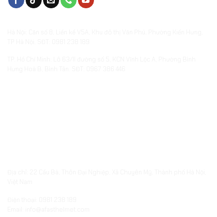
VĂN PHÒNG & SHOWROOMS
Hà Nội: Căn số 8, Liền kề V5A, Khu đô thị Văn Phú, Phường Kiến Hưng,
TP Hà Nội. SĐT: 0981 238 189
TP. Hồ Chí Minh: Lô 63/II đường số 5, KCN Vĩnh Lộc A, Phường Bình
Hưng Hoà B, Bình Tân. SĐT: 0967 386 446
XƯỞNG SẢN XUẤT QUÀ TẶNG
embed-googlemap.com
Địa chỉ: 22 Cầu Bà, Thôn Đại Nghiệp, Xã Chuyên Mỹ, Thành phố Hà Nội,
Việt Nam
Điện thoại: 0981 238 189
Email: info@afasthelmet.com