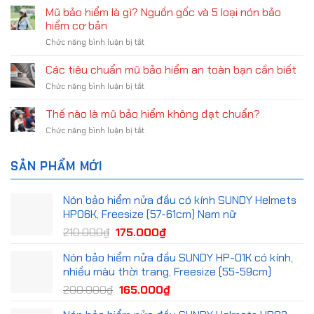
dung
Mũ bảo hiểm là gì? Nguồn gốc và 5 loại nón bảo
Hiểm
thông
bắt
Chính
hiểm cơ bản
buộc
Hãng
ở
Chức năng bình luận bị tắt
trên
Tại
Mũ
nhãn
Hà
bảo
Các tiêu chuẩn mũ bảo hiểm an toàn bạn cần biết
mũ
Nội
hiểm
bảo
ở
Chức năng bình luận bị tắt
là
hiểm
Các
gì?
và
tiêu
Thế nào là mũ bảo hiểm không đạt chuẩn?
Nguồn
yêu
chuẩn
gốc
cầu
ở
Chức năng bình luận bị tắt
mũ
và
đối
Thế
bảo
5
với
nào
hiểm
loại
dấu
SẢN PHẨM MỚI
là
an
nón
hợp
mũ
toàn
bảo
quy
bảo
bạn
hiểm
Nón bảo hiểm nửa đầu có kính SUNDY Helmets
CR
hiểm
cần
cơ
HP06K, Freesize (57-61cm) Nam nữ
không
biết
bản
đạt
Giá
Giá
210.000
₫
175.000
₫
chuẩn?
gốc
hiện
Nón bảo hiểm nửa đầu SUNDY HP-01K có kính,
là:
tại
nhiều màu thời trang, Freesize (55-59cm)
210.000₫.
là:
Giá
Giá
200.000
₫
165.000
₫
175.000₫.
gốc
hiện