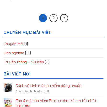
1
2
CHUYÊN MỤC BÀI VIẾT
Khuyến mãi
(1)
Kinh nghiệm
(13)
Truyền thông – Sự kiện
(3)
BÀI VIẾT MỚI
Cách vệ sinh mũ bảo hiểm đúng chuẩn
ở
Chức năng bình luận bị tắt
Cách
vệ
Top 4 mũ bảo hiểm Protec cho trẻ em tốt nhất
sinh
hiện nay