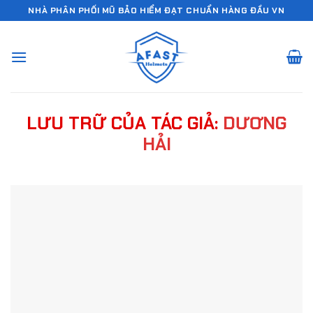
Chuyển
NHÀ PHÂN PHỐI MŨ BẢO HIỂM ĐẠT CHUẨN HÀNG ĐẦU VN
đến
nội
dung
LƯU TRỮ CỦA TÁC GIẢ:
DƯƠNG
HẢI