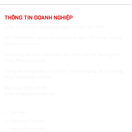
THÔNG TIN DOANH NGHIỆP
CÔNG TY CỔ PHẦN THƯƠNG MẠI ĐIỆN TỬ AFAST VIỆT NAM
MST 0109896842 cấp bởi Sở Kế Hoạch Và Đầu Tư TP Hà Nội - Phòng
Đăng Ký Kinh Doanh.
Văn phòng: Căn số 8, Liền kề V5A, Khu đô thị Văn Phú, Phường Kiến
Hưng, Thành phố Hà Nội.
Xưởng sản xuất quà tặng: 22 Cầu Bà, Thôn Đại Nghiệp, Xã Chuyên Mỹ,
Thành phố Hà Nội, Việt Nam.
Điện thoại: 0981 238 189
Email: info@afasthelmet.com
ĐIỀU KHOẢN VÀ HƯỚNG DẪN
Giới thiệu
Điều khoản sử dụng
Hướng dẫn mua hàng