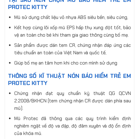
PROTEC KITTY
Mũ sử dụng chất liệu vỏ nhựa ABS siêu bền, siêu cứng,
Kết hợp cùng lõi xốp mũ EPS hấp thụ xung đột tốt, bảo
vệ an toàn cho bé khi tham gia giao thông cùng bố mẹ.
Sản phẩm được dán tem CR, chứng nhận đáp ứng các
tiêu chuẩn an toàn của Việt Nam và quốc tế,
Giúp bố mẹ an tâm hơn khi cho con mình sử dụng
THÔNG SỐ KĨ THUẬT NÓN BÁO HIỂM TRẺ EM
PROTEC KITTY
Chứng nhận đạt quy chuẩn kỹ thuật QG QCVN
2:2008/BKHCN (tem chứng nhận CR được dán phía sau
mũ).
Mũ Protec đã thông qua các quy trình kiểm định
nghiêm ngặt về độ va đập, độ đâm xuyên và độ ổn định
của khóa mũ.