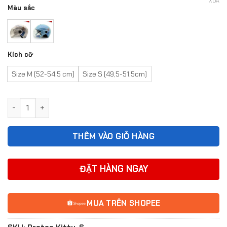
XÓA
Màu sắc
Kích cỡ
Size M (52-54,5 cm)
Size S (49,5-51,5cm)
Nón bảo hiểm trẻ em 1/2 đầu có kính Protec Kitty, họa tiết
THÊM VÀO GIỎ HÀNG
ĐẶT HÀNG NGAY
MUA TRÊN SHOPEE