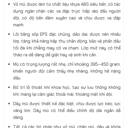
Vỏ mũ được làm từ chất liệu nhựa ABS siêu bền, có tác
dụng ngăn chặn các va đập trực tiếp vào đầu người
đội, có độ bền đâm xuyên cao và chịu được va đập
mạnh.
Lõi bằng xốp EPS đặc chủng, dẻo dai, được nén nhiều
lớp, tăng khả năng hấp thụ chấn động, bảo vệ phần đầu
tối đa khi chẳng may có va chạm. Lớp mút này có thể
tháo ra dễ dàng để giặt hay vệ sinh khi cần.
Mũ có trọng lượng rất nhẹ, chỉ khoảng 395–450 gram,
khiến người đội cảm thấy nhẹ nhàng, không hề nặng
đầu.
Bố trí lỗ thoát khí khoa học, tạo sự lưu thông không
khí, mang lại cảm giác thoải mái, thoáng mát khi đội.
Dây mũ được thiết kế đặc biệt, chịu được lực kéo, lực
văng lớn. Dây mũ có thể điều chỉnh độ dài ngắn dễ
dàng.
Tất cả các bộ phận như vỏ mũ, chân mũ, dây và khóa