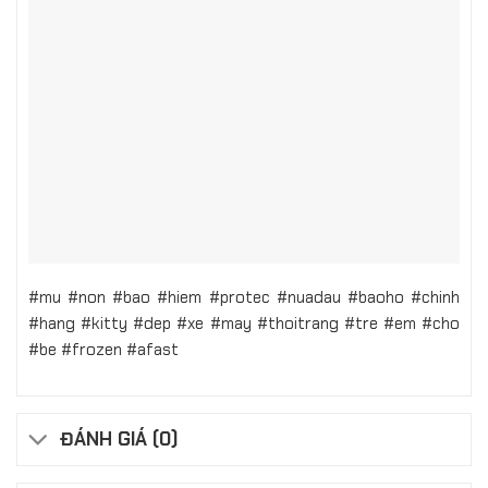
#mu #non #bao #hiem #protec #nuadau #baoho #chinh
#hang #kitty #dep #xe #may #thoitrang #tre #em #cho
#be #frozen #afast
ĐÁNH GIÁ (0)