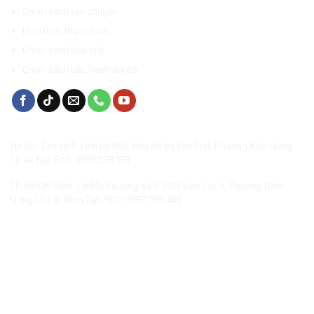
Chính sách vận chuyển
Hình thức thanh toán
Chính sách bảo mật
Chính sách bảo hành đổi trả
VĂN PHÒNG & SHOWROOMS
Hà Nội: Căn số 8, Liền kề V5A, Khu đô thị Văn Phú, Phường Kiến Hưng,
TP Hà Nội. SĐT: 0981 238 189
TP. Hồ Chí Minh: Lô 63/II đường số 5, KCN Vĩnh Lộc A, Phường Bình
Hưng Hoà B, Bình Tân. SĐT: 0967 386 446