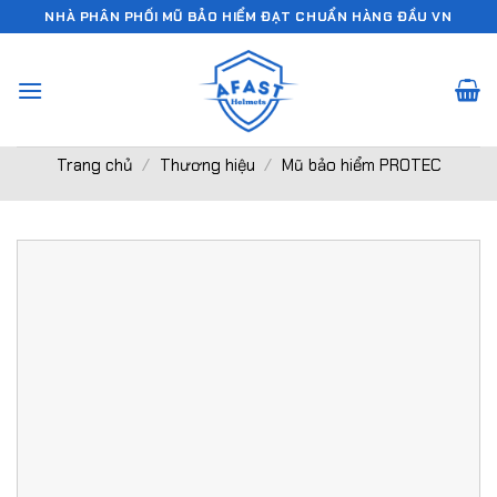
Chuyển
NHÀ PHÂN PHỐI MŨ BẢO HIỂM ĐẠT CHUẨN HÀNG ĐẦU VN
đến
nội
dung
Trang chủ
/
Thương hiệu
/
Mũ bảo hiểm PROTEC