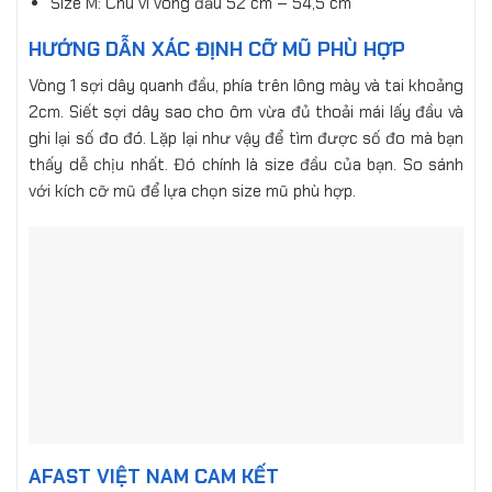
Size M: Chu vi vòng đầu 52 cm – 54,5 cm
HƯỚNG DẪN XÁC ĐỊNH CỠ MŨ PHÙ HỢP
Vòng 1 sợi dây quanh đầu, phía trên lông mày và tai khoảng
2cm. Siết sợi dây sao cho ôm vừa đủ thoải mái lấy đầu và
ghi lại số đo đó. Lặp lại như vậy để tìm được số đo mà bạn
thấy dễ chịu nhất. Đó chính là size đầu của bạn. So sánh
với kích cỡ mũ để lựa chọn size mũ phù hợp.
AFAST VIỆT NAM CAM KẾT