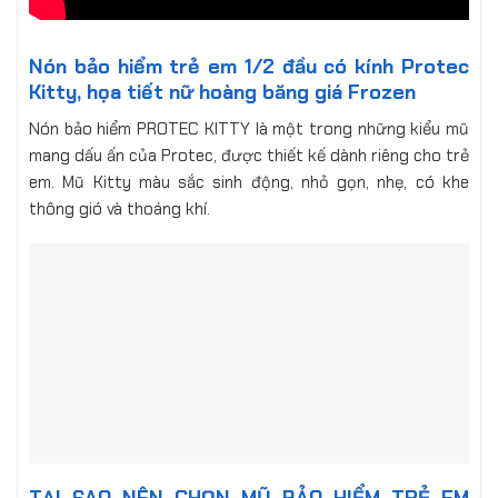
Nón bảo hiểm trẻ em 1/2 đầu có kính Protec
Kitty, họa tiết nữ hoàng băng giá Frozen
Nón bảo hiểm PROTEC KITTY là một trong những kiểu mũ
mang dấu ấn của Protec, được thiết kế dành riêng cho trẻ
em. Mũ Kitty màu sắc sinh động, nhỏ gọn, nhẹ, có khe
thông gió và thoáng khí.
TẠI SAO NÊN CHỌN MŨ BẢO HIỂM TRẺ EM