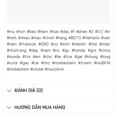
#mu #non #bao #hiem #nua #dau #1 #phan #2 #1/2 #in
#hinh #nhieu #mau #chinh #hang #BETO #Helmets #viet
#nam #freesize #GRO #co #kinh #helmet #the #thao
#thoitrang #dep #nam #nu #gu #honda #grs #chita
#sunda #tre #em #cho #be #trai #gai #khung #long
#cute #gau #tai #tho #nonbaohiem #treem #muBK14
#mubaohiem #chobe #mucokinh
ĐÁNH GIÁ (0)
HƯỚNG DẪN MUA HÀNG