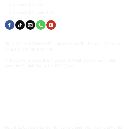
Chính sách bảo mật
Chính sách bảo hành đổi trả
VĂN PHÒNG & SHOWROOMS
Hà Nội: Căn số 8, Liền kề V5A, Khu đô thị Văn Phú, Phường Kiến Hưng,
TP Hà Nội. SĐT: 0981 238 189
TP. Hồ Chí Minh: Lô 63/II đường số 5, KCN Vĩnh Lộc A, Phường Bình
Hưng Hoà B, Bình Tân. SĐT: 0967 386 446
XƯỞNG SẢN XUẤT QUÀ TẶNG
embed-googlemap.com
Địa chỉ: 22 Cầu Bà, Thôn Đại Nghiệp, Xã Chuyên Mỹ, Thành phố Hà Nội,