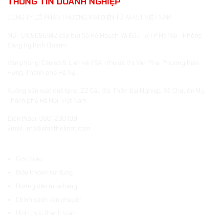
THÔNG TIN DOANH NGHIỆP
CÔNG TY CỔ PHẦN THƯƠNG MẠI ĐIỆN TỬ AFAST VIỆT NAM
MST 0109896842 cấp bởi Sở Kế Hoạch Và Đầu Tư TP Hà Nội - Phòng
Đăng Ký Kinh Doanh.
Văn phòng: Căn số 8, Liền kề V5A, Khu đô thị Văn Phú, Phường Kiến
Hưng, Thành phố Hà Nội.
Xưởng sản xuất quà tặng: 22 Cầu Bà, Thôn Đại Nghiệp, Xã Chuyên Mỹ,
Thành phố Hà Nội, Việt Nam.
Điện thoại: 0981 238 189
Email: info@afasthelmet.com
ĐIỀU KHOẢN VÀ HƯỚNG DẪN
Giới thiệu
Điều khoản sử dụng
Hướng dẫn mua hàng
Chính sách vận chuyển
Hình thức thanh toán