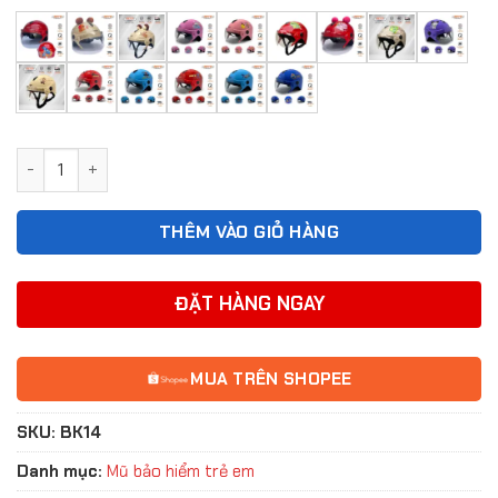
Mũ bảo hiểm nửa đầu có kính BKtec BK14 cho trẻ 5-10 tuổi s
THÊM VÀO GIỎ HÀNG
ĐẶT HÀNG NGAY
MUA TRÊN SHOPEE
SKU:
BK14
Danh mục:
Mũ bảo hiểm trẻ em