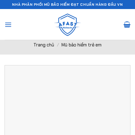
Chuyển
NHÀ PHÂN PHỐI MŨ BẢO HIỂM ĐẠT CHUẨN HÀNG ĐẦU VN
đến
nội
dung
Trang chủ
/
Mũ bảo hiểm trẻ em