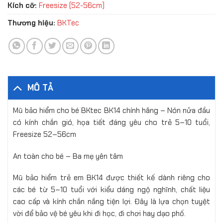
Kích cỡ:
Freesize (52-56cm)
Thương hiệu:
BKTec
MÔ TẢ
Mũ bảo hiểm cho bé BKtec BK14 chính hãng – Nón nửa đầu
có kính chắn gió, họa tiết đáng yêu cho trẻ 5–10 tuổi,
Freesize 52–56cm
An toàn cho bé – Ba mẹ yên tâm
Mũ bảo hiểm trẻ em BK14 được thiết kế dành riêng cho
các bé từ 5–10 tuổi với kiểu dáng ngộ nghĩnh, chất liệu
cao cấp và kính chắn nắng tiện lợi. Đây là lựa chọn tuyệt
vời để bảo vệ bé yêu khi đi học, đi chơi hay dạo phố.