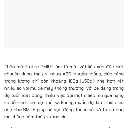
Thân mũ Protec SMILE làm từ một vật liệu xốp đặc biệt
chuyên dụng thay vì nhựa ABS truyền thống, giúp tổng
trọng lượng chỉ còn khoảng 180g (±50g), nhẹ hơn rất
nhiều so với mũ xe máy thông thường. Với bé đang trong
độ tuổi hoạt động nhiều, việc đội một chiếc mũ quá nặng
sẽ dễ khiến bé mệt mỏi và không muốn đội lâu. Chiếc mũ
nhẹ như SMILE giúp bé vận động thoải mái và tự do hơn
mà không cảm thấy vướng víu.