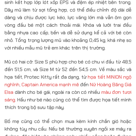
sinh kết hợp lớp lót xốp EPS và đệm ép nhiệt bên trong.
Dây mũ làm từ sợi tổng hợp, có thể điều chỉnh độ dài dễ
dàng và chịu được lực kéo, lực văng lớn mà vẫn ôm gọn
vòng đầu bé một cách thoải mái. Khóa và lưỡi trai đều
bằng nhựa cao cấp, bền và dễ sử dụng kể cả với bé còn
nhỏ. Tổng trọng lượng mũ vào khoảng 0,45 kg, khá nhẹ so
với nhiều mẫu mũ trẻ em khác trên thị trường.
Mũ có hai cỡ: Size S phù hợp cho bé có chu vi đầu từ 48,5
đến 51,5 cm, và Size M từ 52 đến 54,5 cm. Về màu sắc và
họa tiết, Protec Kitty rất đa dạng, từ
họa tiết MINION ngộ
nghĩnh
,
Captain America mạnh mẽ
đến
Nữ Hoàng Băng Giá
Elsa
dành cho bé gái, ngoài ra còn có nhiều
màu đơn tươi
sáng
. Hầu như bé nào cũng có thể tìm được họa tiết mình
thích trong bộ sưu tập này.
Bố mẹ cũng có thể chọn mua kèm kính chắn gió hoặc
không tùy nhu cầu. Nếu bé thường xuyên ngồi xe máy ra