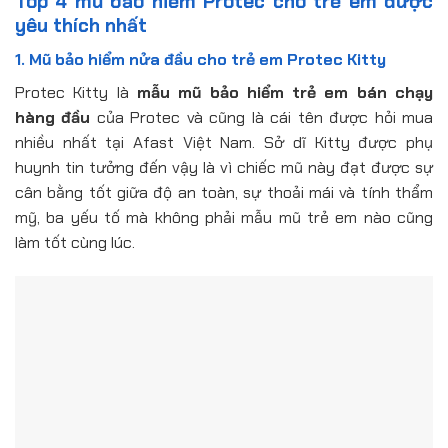
Top 4 mũ bảo hiểm Protec cho trẻ em được
yêu thích nhất
1. Mũ bảo hiểm nửa đầu cho trẻ em Protec Kitty
Protec Kitty là
mẫu mũ bảo hiểm trẻ em bán chạy
hàng đầu
của Protec và cũng là cái tên được hỏi mua
nhiều nhất tại Afast Việt Nam. Sở dĩ Kitty được phụ
huynh tin tưởng đến vậy là vì chiếc mũ này đạt được sự
cân bằng tốt giữa độ an toàn, sự thoải mái và tính thẩm
mỹ, ba yếu tố mà không phải mẫu mũ trẻ em nào cũng
làm tốt cùng lúc.