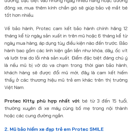
đường, đặc biệt vào những ngày nhiều nắng hoặc đường
đông xe, mua thêm kính chắn gió sẽ giúp bảo vệ mắt bé
tốt hơn nhiều.
Về bảo hành, Protec cam kết bảo hành chính hãng 12
tháng kể từ ngày sản xuất in trên mũ hoặc 6 tháng kể từ
ngày mua hàng, áp dụng tùy điều kiện nào đến trước. Bảo
hành bao gồm các linh kiện gắn liền như khóa, dây, ốc vít
và lưỡi trai do lỗi nhà sản xuất. Điểm đặc biệt đáng chú ý
là nếu mũ bị vỡ do va chạm trong thời gian bảo hành,
khách hàng sẽ được đổi mũ mới, đây là cam kết hiếm
thấy ở các thương hiệu mũ trẻ em khác trên thị trường
Việt Nam.
Protec Kitty phù hợp nhất với:
bé từ 3 đến 15 tuổi,
thường xuyên đi xe máy cùng bố mẹ trong nội thành
hoặc các cung đường ngắn.
2. Mũ bảo hiểm xe đạp trẻ em Protec SMILE