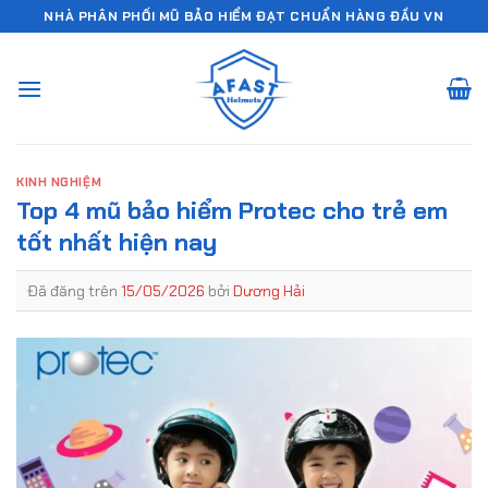
Chuyển
NHÀ PHÂN PHỐI MŨ BẢO HIỂM ĐẠT CHUẨN HÀNG ĐẦU VN
đến
nội
dung
KINH NGHIỆM
Top 4 mũ bảo hiểm Protec cho trẻ em
tốt nhất hiện nay
Đã đăng trên
15/05/2026
bởi
Dương Hải