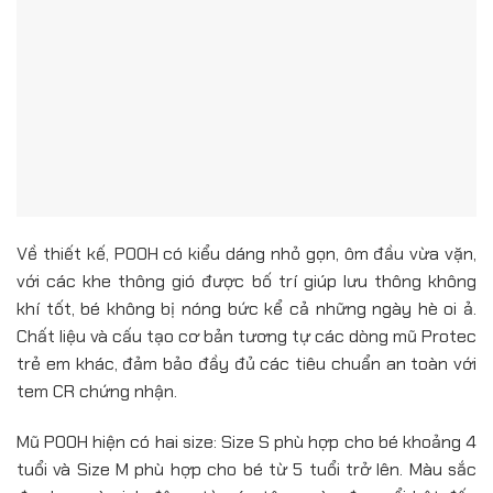
Về thiết kế, POOH có kiểu dáng nhỏ gọn, ôm đầu vừa vặn,
với các khe thông gió được bố trí giúp lưu thông không
khí tốt, bé không bị nóng bức kể cả những ngày hè oi ả.
Chất liệu và cấu tạo cơ bản tương tự các dòng mũ Protec
trẻ em khác, đảm bảo đầy đủ các tiêu chuẩn an toàn với
tem CR chứng nhận.
Mũ POOH hiện có hai size: Size S phù hợp cho bé khoảng 4
tuổi và Size M phù hợp cho bé từ 5 tuổi trở lên. Màu sắc