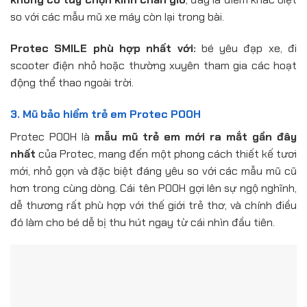
so với các mẫu mũ xe máy còn lại trong bài.
Protec SMILE phù hợp nhất với:
bé yêu đạp xe, đi
scooter điện nhỏ hoặc thường xuyên tham gia các hoạt
động thể thao ngoài trời.
3. Mũ bảo hiểm trẻ em Protec POOH
Protec POOH là
mẫu mũ trẻ em mới ra mắt gần đây
nhất
của Protec, mang đến một phong cách thiết kế tươi
mới, nhỏ gọn và đặc biệt đáng yêu so với các mẫu mũ cũ
hơn trong cùng dòng. Cái tên POOH gợi lên sự ngộ nghĩnh,
dễ thương rất phù hợp với thế giới trẻ thơ, và chính điều
đó làm cho bé dễ bị thu hút ngay từ cái nhìn đầu tiên.