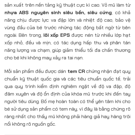
sản xuất trên nền tảng kỹ thuật cực kì cao. Vỏ mũ làm từ
nhựa ABS nguyên sinh siêu bền, siêu cứng
, có khả
năng chịu được lực va đập lớn và nhiệt độ cao, bảo vệ
vùng đầu của bé trước những tác động bất ngờ từ bên
ngoài. Bên trong,
lõi xốp EPS
được nén từ nhiều lớp hạt
xốp nhỏ, đều và mịn, có tác dụng hấp thu và phân tán
năng lượng va chạm, giúp giảm thiểu tối đa chấn thương
cho bé khi không may xảy ra tai nạn.
Mỗi sản phẩm đều được dán
tem CR
chứng nhận đạt quy
chuẩn kỹ thuật quốc gia và các tiêu chuẩn quốc tế, trải
qua quy trình kiểm định nghiêm ngặt về độ va đập, độ
đâm xuyên và độ ổn định của khóa mũ trước khi đến tay
người tiêu dùng. Bố mẹ hoàn toàn có thể yên tâm khi cho
bé sử dụng sản phẩm có tem này, vì đây là bằng chứng rõ
ràng nhất cho thấy mũ không phải hàng giả hay hàng trôi
nổi không rõ nguồn gốc.