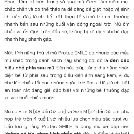
Phần đệm lót bên trong và quai mũ được làm mềm mại,
chắc chắn và có thể tháo ra dễ dàng để giặt hoặc vệ sinh
khi cần, đây là chi tiết rất thực tế vì mũ trẻ em thường
nhanh bẩn sau những buổi vận động ngoài trời. Mũ ôm
chắc và ổn định trên đầu bé, không bị xê dịch khi bé đạp
nhanh hay phanh gấp.
Một tính năng thú vị mà Protec SMILE có nhưng các mẫu
mũ khác trong danh sách này không có, đó là
đèn báo
hiệu nhỏ phía sau mũ
. Đèn này giúp tăng khả năng nhận
diện bé từ phía sau trong điều kiện ánh sáng kém, ví dụ
như lúc chiều tối hay những ngày trời âm u. Đây là chi tiết
an toàn rất đáng giá, đặc biệt với những bé thường đạp
xe vào buổi chiều muộn.
Mũ có Size S (48 đến 52 cm) và Size M (52 đến 55 cm, phù
hợp trẻ trên 4 tuổi), với nhiều lựa chọn màu sắc tươi vui.
Cần lưu ý rằng Protec SMILE là dòng mũ xe đạp nên
không có tùy chọn kính chắn gió
, đây là điểm khác biệt