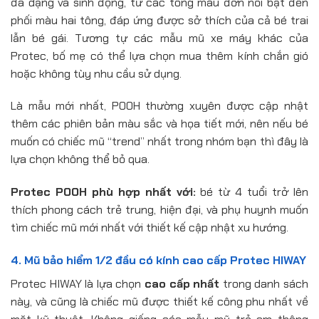
đa dạng và sinh động, từ các tông màu đơn nổi bật đến
phối màu hai tông, đáp ứng được sở thích của cả bé trai
lẫn bé gái. Tương tự các mẫu mũ xe máy khác của
Protec, bố mẹ có thể lựa chọn mua thêm kính chắn gió
hoặc không tùy nhu cầu sử dụng.
Là mẫu mới nhất, POOH thường xuyên được cập nhật
thêm các phiên bản màu sắc và họa tiết mới, nên nếu bé
muốn có chiếc mũ “trend” nhất trong nhóm bạn thì đây là
lựa chọn không thể bỏ qua.
Protec POOH phù hợp nhất với:
bé từ 4 tuổi trở lên
thích phong cách trẻ trung, hiện đại, và phụ huynh muốn
tìm chiếc mũ mới nhất với thiết kế cập nhật xu hướng.
4. Mũ bảo hiểm 1/2 đầu có kính cao cấp Protec HIWAY
Protec HIWAY là lựa chọn
cao cấp nhất
trong danh sách
này, và cũng là chiếc mũ được thiết kế công phu nhất về