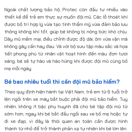
Ngoài chất lượng bảo hộ, Protec còn đầu tư nhiều vào
thiết kế để trẻ em thực sự muốn đội mũ. Các lỗ thoát khí
được bố trí hợp lý vừa tạo tính thẩm mỹ vừa đảm bảo lưu
thông không khí tốt, giúp bé không bị nóng bức khó chịu.
Dây mũ mềm mại, điều chỉnh được độ dài, ôm vừa vặn mà
không gây cấn hay đau. Và với bộ sưu tập màu sắc và họa
tiết phong phú từ nhân vật hoạt hình đến màu đơn tươi
sáng, bé sẽ tự hào và hào hứng khi được đội mũ cùng bố
mẹ mỗi ngày.
Bé bao nhiêu tuổi thì cần đội mũ bảo hiểm?
Theo quy định hiện hành tại Việt Nam, trẻ em từ 6 tuổi trở
lên ngồi trên xe máy bắt buộc phải đội mũ bảo hiểm. Tuy
nhiên, không ít bậc phụ huynh đã cho bé tập đội mũ từ
sớm hơn, ngay khi bé bắt đầu ngồi sau xe bố mẹ hoặc tự
đi xe đạp, vì đây là thói quen an toàn cần được hình
thành từ nhỏ để trở thành phản xạ tự nhiên khi bé lớn lên.