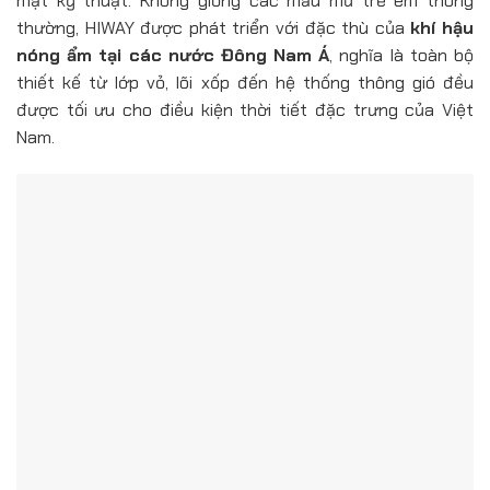
mặt kỹ thuật. Không giống các mẫu mũ trẻ em thông
thường, HIWAY được phát triển với đặc thù của
khí hậu
nóng ẩm tại các nước Đông Nam Á
, nghĩa là toàn bộ
thiết kế từ lớp vỏ, lõi xốp đến hệ thống thông gió đều
được tối ưu cho điều kiện thời tiết đặc trưng của Việt
Nam.