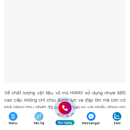
Về chất lượng vật liệu, vỏ mũ HIWAY sử dụng nhựa ABS
cao cấp, không chỉ chịu được lực va đập lớn mà còn có
khả năng chịu nhiệt độ cao tốt hơn so với nhiều dòng mũ
phổ thông. Lõi EPS bên trong được nén bằng nhiều lớp
xốp rắn chắc với hạt xốp nhỏ, đều và mịn, vừa nhẹ vừa có
Gọi ngay
Menu
liên hệ
Messenger
Zalo
khả năng hấp thu xung động hiệu quả khi xảy ra va chạm.